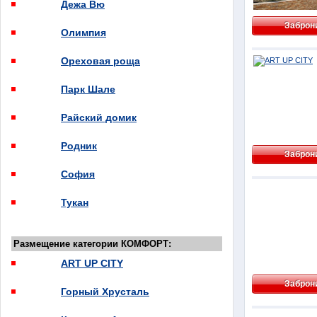
Дежа Вю
Заброн
Олимпия
Ореховая роща
Парк Шале
Райский домик
Родник
Заброн
София
Тукан
Размещение категории КОМФОРТ:
ART UP CITY
Заброн
Горный Хрусталь