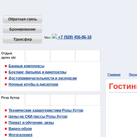
Обратная связь
Бронирование
+7 (928) 456-86-18
Max:
Трансфер
Отдых
Еда
Покупки
Медицина
apres ski
и Банки
Банные комплексы
Боулинг, бильярд и кинотеатры
Главная
Пого
Достопримечательности и экскурсии
Гостин
Ночные клубы и дискотеки
Роза Хутор
Газпром
Горная
Альпика-
Карусель
Сервис
Технические характеристики Розы Хутор
Цены на СКИ-пассы Розы Хутор
Прокат и обучение, цены
Видео-обзор
Фотогалерея