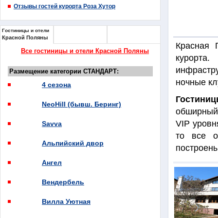
Отзывы гостей курорта Роза Хутор
Гостиницы и отели
Гостиницы и отели
Гостиницы и отели
Красной Поляны
Эстосадка
Розы Хутор
Красная 
Все гостиницы и отели Красной Поляны
курорта
инфрастр
Размещение категории СТАНДАРТ:
ночные кл
4 сезона
Гостини
NeoHill (бывш. Беринг)
обширный
VIP уровн
Savva
то все 
Альпийский двор
построены
Ангел
Вендербель
Вилла Уютная