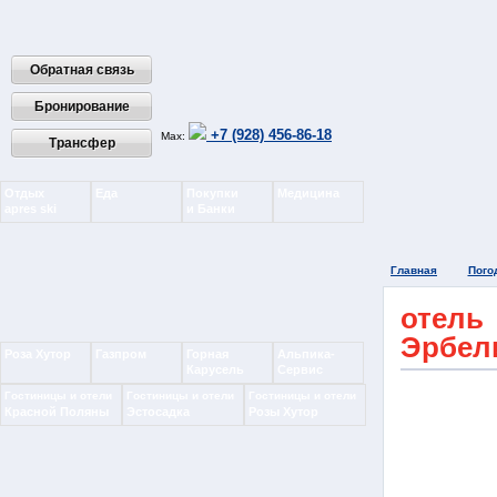
Обратная связь
Бронирование
+7 (928) 456-86-18
Max:
Трансфер
Отдых
Еда
Покупки
Медицина
apres ski
и Банки
Главная
Пого
отель
Эрбели
Роза Хутор
Газпром
Горная
Альпика-
Карусель
Сервис
Гостиницы и отели
Гостиницы и отели
Гостиницы и отели
Красной Поляны
Эстосадка
Розы Хутор