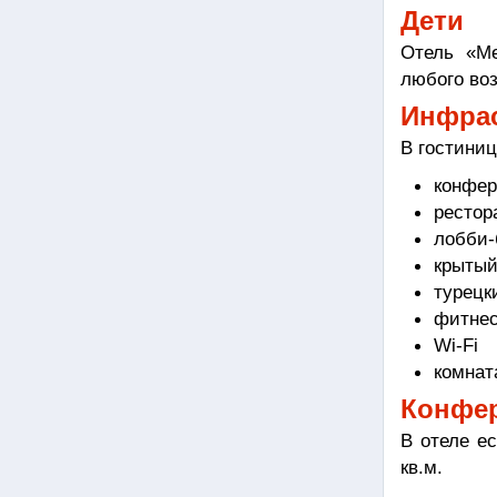
Дети
Отель «Me
любого воз
Инфрас
В гостиниц
конфер
рестор
лобби-
крытый
турецк
фитнес
Wi-Fi
комнат
Конфе
В отеле е
кв.м.