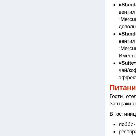
«Stand
вентил
“Mercu
дополн
«Stand
вентил
“Mercu
Имеетс
«Suite
чай/ко
эффект
Питани
Гости оте
Завтраки с
В гостиниц
лобби-
рестор