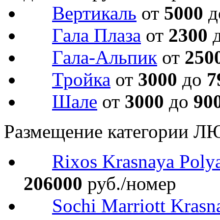
Вертикаль
от
5000
д
Гала Плаза
от
2300
Гала-Альпик
от
250
Тройка
от
3000
до
7
Шале
от
3000
до
90
Размещение категории Л
Rixos Krasnaya Poly
206000
руб./номер
Sochi Marriott Krasn