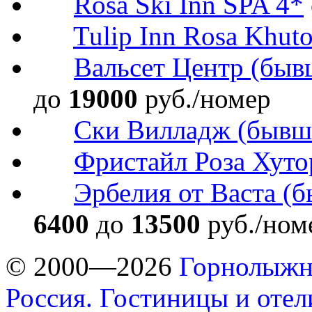
Rosa Ski Inn SPA 4*
Tulip Inn Rosa Khuto
Вальсет Центр (быв
до
19000
руб./номер
Ски Вилладж (бывш. 
Фристайл Роза Хуто
Эрбелия от Васта (б
6400
до
13500
руб./ном
© 2000—2026
Горнолыжн
Россия. Гостиницы и оте