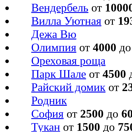
Вендербель
от
1000
Вилла Уютная
от
19
Дежа Вю
Олимпия
от
4000
д
Ореховая роща
Парк Шале
от
4500
Райский домик
от
2
Родник
София
от
2500
до
6
Тукан
от
1500
до
75