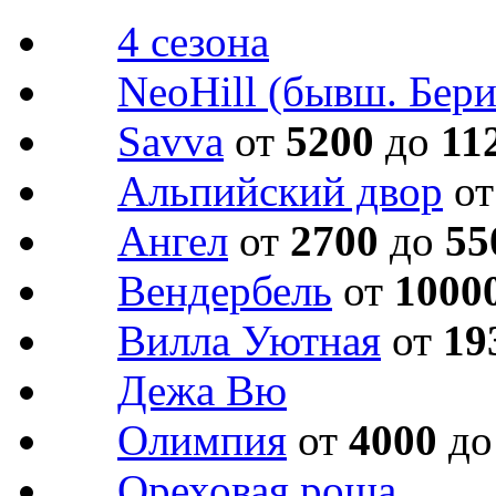
4 сезона
NeoHill (бывш. Бери
Savva
от
5200
до
11
Альпийский двор
о
Ангел
от
2700
до
55
Вендербель
от
1000
Вилла Уютная
от
19
Дежа Вю
Олимпия
от
4000
д
Ореховая роща