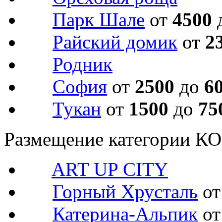
Парк Шале
от
4500
Райский домик
от
2
Родник
София
от
2500
до
6
Тукан
от
1500
до
75
Размещение категории 
ART UP CITY
Горный Хрусталь
о
Катерина-Альпик
о