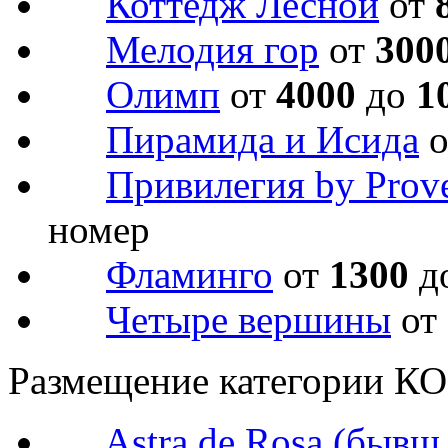
Коттедж Лесной
от
Мелодия гор
от
300
Олимп
от
4000
до
1
Пирамида и Исида
Привилегия by Prov
номер
Фламинго
от
1300
д
Четыре вершины
от
Размещение категории 
Astra de Rosa (бывш