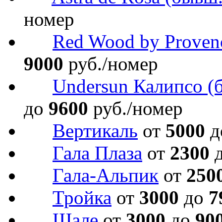
номер
Red Wood by Proven
9000
руб./номер
Undersun Калипсо (
до
9600
руб./номер
Вертикаль
от
5000
д
Гала Плаза
от
2300
Гала-Альпик
от
250
Тройка
от
3000
до
7
Шале
от
3000
до
90