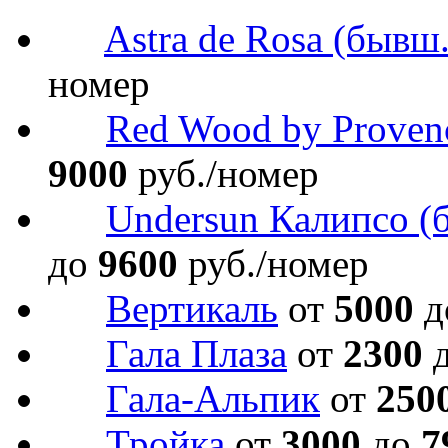
Astra de Rosa (бывш
номер
Red Wood by Proven
9000
руб./номер
Undersun Калипсо (
до
9600
руб./номер
Вертикаль
от
5000
д
Гала Плаза
от
2300
Гала-Альпик
от
250
Тройка
от
3000
до
7