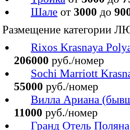
Шале
от
3000
до
90
Размещение категории Л
Rixos Krasnaya Poly
206000
руб./номер
Sochi Marriott Krasn
55000
руб./номер
Вилла Ариана (бывш.
11000
руб./номер
Гранд Отель Поляна