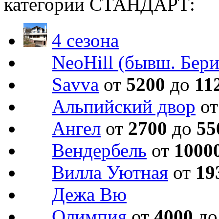
категории СТАНДАРТ:
4 сезона
NeoHill (бывш. Бери
Savva
от
5200
до
11
Альпийский двор
о
Ангел
от
2700
до
55
Вендербель
от
1000
Вилла Уютная
от
19
Дежа Вю
Олимпия
от
4000
д