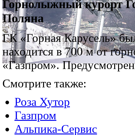
Горнолыжный курорт Го
Поляна
ГК «Горная Карусель» был
находится в 700 м от гор
«Газпром». Предусмотрен
Смотрите также:
Роза Хутор
Газпром
Альпика-Сервис