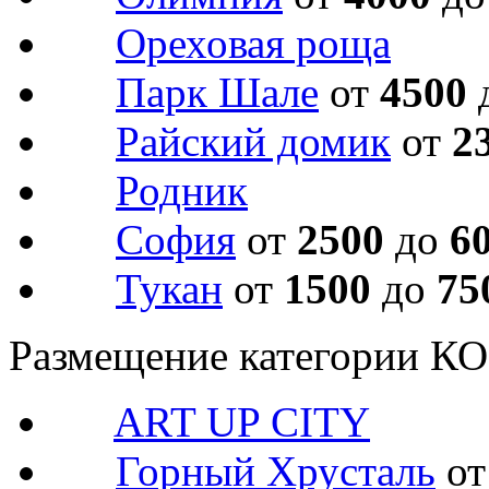
Ореховая роща
Парк Шале
от
4500
Райский домик
от
2
Родник
София
от
2500
до
6
Тукан
от
1500
до
75
Размещение категории 
ART UP CITY
Горный Хрусталь
о