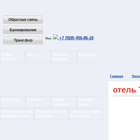
Обратная связь
Бронирование
+7 (928) 456-86-18
Max:
Трансфер
Отдых
Еда
Покупки
Медицина
apres ski
и Банки
Главная
Пого
отель
Роза Хутор
Газпром
Горная
Альпика-
Карусель
Сервис
Гостиницы и отели
Гостиницы и отели
Гостиницы и отели
Красной Поляны
Эстосадка
Розы Хутор