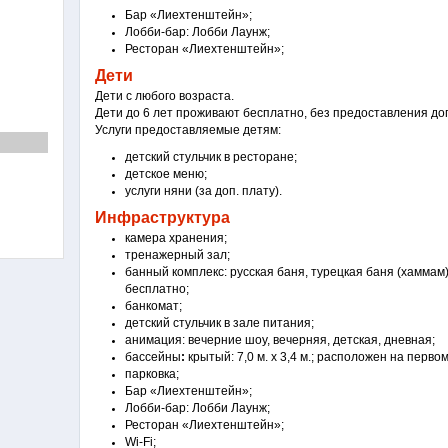
Бар «Лиeхтенштейн»;
Лобби-бар: Лобби Лаунж;
Ресторан «Лиeхтенштейн»;
Дети
Дети с любого возраста.
Дети до 6 лет проживают бесплатно, без предоставления до
Услуги предоставляемые детям:
детский стульчик в ресторане;
детское меню;
услуги няни (за доп. плату).
Инфраструктура
камера хранения;
тренажерный зал;
банный комплекс: русская баня, турецкая баня (хаммам)
бесплатно;
банкомат;
детский стульчик в зале питания;
анимация: вечерние шоу, вечерняя, детская, дневная;
бассейны
:
крытый: 7,0 м. х 3,4 м.; расположен на первом
парковка;
Бар «Лиeхтенштейн»;
Лобби-бар: Лобби Лаунж;
Ресторан «Лиeхтенштейн»;
Wi-Fi;