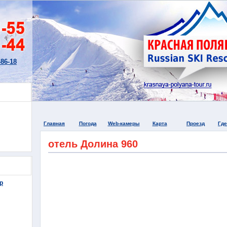
-86-18
дицина
Главная
Погода
Web-камеры
Карта
Проезд
Где
отель
Долина 960
ьпика-
рвис
р