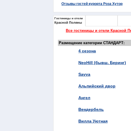
Отзывы гостей курорта Роза Хутор
Гостиницы и отели
Гостиницы и отели
Гостини
Красной Поляны
Эстосадка
Розы Х
Все гостиницы и отели Красной 
Размещение категории СТАНДАРТ:
4 сезона
NeoHill (бывш. Беринг)
Savva
Альпийский двор
Ангел
Вендербель
Вилла Уютная