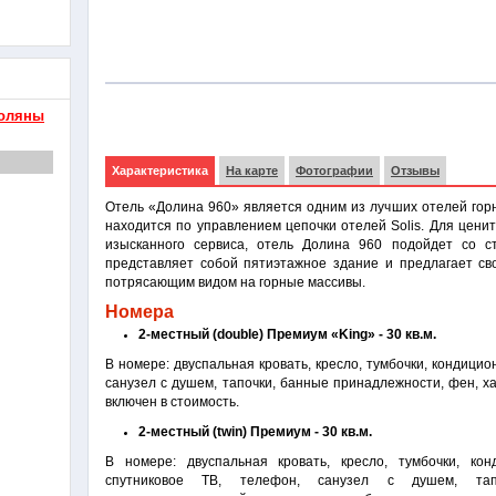
цы и отели
утор
Поляны
Характеристика
На карте
Фотографии
Отзывы
Отель «Долина 960» является одним из лучших отелей гор
находится по управлением цепочки отелей Solis. Для цени
изысканного сервиса, отель Долина 960 подойдет со с
представляет собой пятиэтажное здание и предлагает св
потрясающим видом на горные массивы.
Номера
2-местный (double) Премиум «King» - 30 кв.м.
В номере: двуспальная кровать, кресло, тумбочки, кондицио
санузел с душем, тапочки, банные принадлежности, фен, ха
включен в стоимость.
2-местный (twin) Премиум - 30 кв.м.
В номере: двуспальная кровать, кресло, тумбочки, кон
спутниковое ТВ, телефон, санузел с душем, тап