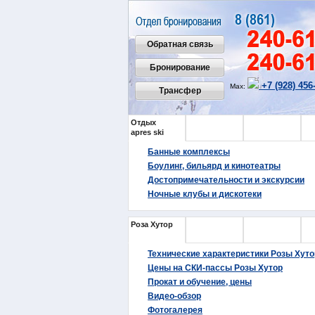
Обратная связь
Бронирование
+7 (928) 456
Max:
Трансфер
Отдых
Еда
Покупки
Ме
apres ski
и Банки
Банные комплексы
Боулинг, бильярд и кинотеатры
Достопримечательности и экскурсии
Ночные клубы и дискотеки
Роза Хутор
Газпром
Горная
Ал
Карусель
Се
Технические характеристики Розы Хуто
Цены на СКИ-пассы Розы Хутор
Прокат и обучение, цены
Видео-обзор
Фотогалерея