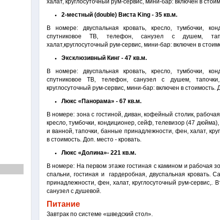
халат, круглосуточный рум-сервис, мини-бар: включен в стоим
2-местный (double) Виста King - 35 кв.м.
В номере: двуспальная кровать, кресло, тумбочки, кон
спутниковое ТВ, телефон, санузел с душем, тап
халат,круглосуточный рум-сервис, мини-бар: включен в стоим
Эксклюзивный Кинг - 47 кв.м.
В номере: двуспальная кровать, кресло, тумбочки, кон
спутниковое ТВ, телефон, санузел с душем, тапочки
круглосуточный рум-сервис, мини-бар: включен в стоимость. Д
Люкс «Панорама» - 67 кв.м.
В номере: зона с гостиной, диван, кофейный столик, рабочая
кресло, тумбочки, кондиционер, сейф, телевизор (47 дюйма)
и ванной, тапочки, банные принадлежности, фен, халат, кру
в стоимость. Доп. место - кровать.
Люкс «Долина»- 221 кв.м.
В номере: На первом этаже гостиная с камином и рабочая з
спальни, гостиная и гардеробная, двуспальная кровать. С
принадлежности, фен, халат, круглосуточный рум-сервис,. 
санузел с душевой.
Питание
Завтрак по системе «шведский стол».