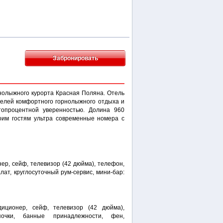
Забронировать
нолыжного курорта Красная Поляна. Отель
телей комфортного горнолыжного отдыха и
топроцентной уверенностью. Долина 960
оим гостям ультра современные номера с
нер, сейф, телевизор (42 дюйма), телефон,
лат, круглосуточный рум-сервис, мини-бар:
диционер, сейф, телевизор (42 дюйма),
очки, банные принадлежности, фен,