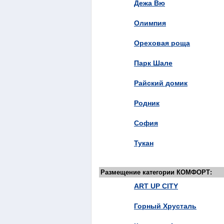
Дежа Вю
Олимпия
Ореховая роща
Парк Шале
Райский домик
Родник
София
Тукан
Размещение категории КОМФОРТ:
ART UP CITY
Горный Хрусталь