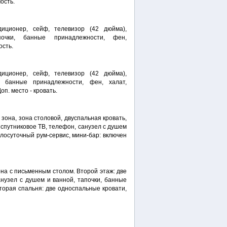
ость.
диционер, сейф, телевизор (42 дюйма),
очки, банные принадлежности, фен,
ость.
диционер, сейф, телевизор (42 дюйма),
, банные принадлежности, фен, халат,
оп. место - кровать.
 зона, зона столовой, двуспальная кровать,
, спутниковое ТВ, телефон, санузел с душем
глосуточный рум-сервис, мини-бар: включен
она с письменным столом. Второй этаж: две
анузел с душем и ванной, тапочки, банные
Вторая спальня: две односпальные кровати,