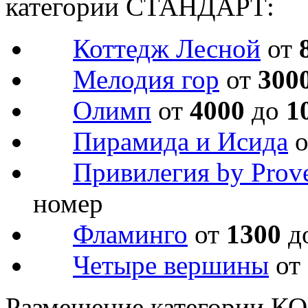
категории СТАНДАРТ:
Коттедж Лесной
от
Мелодия гор
от
300
Олимп
от
4000
до
1
Пирамида и Исида
Привилегия by Prov
номер
Фламинго
от
1300
д
Четыре вершины
от
Размещение категории 