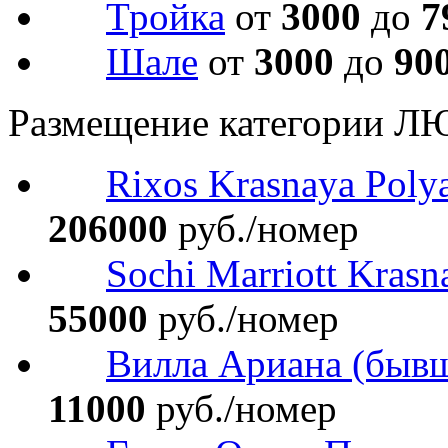
Тройка
от
3000
до
7
Шале
от
3000
до
90
Размещение категории Л
Rixos Krasnaya Poly
206000
руб./номер
Sochi Marriott Krasn
55000
руб./номер
Вилла Ариана (бывш.
11000
руб./номер