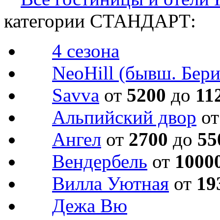
категории СТАНДАРТ:
4 сезона
NeoHill (бывш. Бери
Savva
от
5200
до
11
Альпийский двор
о
Ангел
от
2700
до
55
Вендербель
от
1000
Вилла Уютная
от
19
Дежа Вю