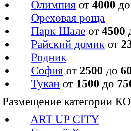
Олимпия
от
4000
д
Ореховая роща
Парк Шале
от
4500
Райский домик
от
2
Родник
София
от
2500
до
6
Тукан
от
1500
до
75
Размещение категории 
ART UP CITY