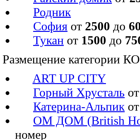
Родник
София
от
2500
до
6
Тукан
от
1500
до
75
Размещение категории 
ART UP CITY
Горный Хрусталь
о
Катерина-Альпик
о
ОМ ДОМ (British Ho
номер