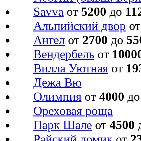
Savva
от
5200
до
11
Альпийский двор
о
Ангел
от
2700
до
55
Вендербель
от
1000
Вилла Уютная
от
19
Дежа Вю
Олимпия
от
4000
д
Ореховая роща
Парк Шале
от
4500
Райский домик
от
2