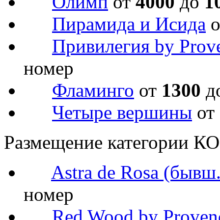
Олимп
от
4000
до
1
Пирамида и Исида
Привилегия by Prov
номер
Фламинго
от
1300
д
Четыре вершины
от
Размещение категории 
Astra de Rosa (бывш
номер
Red Wood by Proven