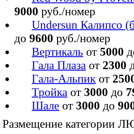
9000
руб./номер
Undersun Калипсо (
до
9600
руб./номер
Вертикаль
от
5000
д
Гала Плаза
от
2300
Гала-Альпик
от
250
Тройка
от
3000
до
7
Шале
от
3000
до
90
Размещение категории Л