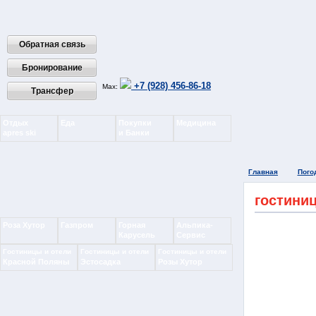
Обратная связь
Бронирование
+7 (928) 456-86-18
Max:
Трансфер
Отдых
Еда
Покупки
Медицина
apres ski
и Банки
Главная
Пого
гостини
Роза Хутор
Газпром
Горная
Альпика-
Карусель
Сервис
Гостиницы и отели
Гостиницы и отели
Гостиницы и отели
Красной Поляны
Эстосадка
Розы Хутор