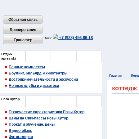
Обратная связь
Бронирование
+7 (928) 456-86-18
Max:
Трансфер
Отдых
Еда
Покупки
Медицина
apres ski
и Банки
Банные комплексы
Боулинг, бильярд и кинотеатры
Главная
Пого
Достопримечательности и экскурсии
Ночные клубы и дискотеки
коттедж
Роза Хутор
Газпром
Горная
Альпика-
Карусель
Сервис
Технические характеристики Розы Хутор
Цены на СКИ-пассы Розы Хутор
Прокат и обучение, цены
Видео-обзор
Фотогалерея