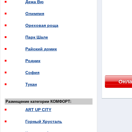
Дежа Вю
Олимпия
Ореховая роща
Парк Шале
Райский домик
Родник
София
Онла
Тукан
Размещение категории КОМФОРТ:
ART UP CITY
Горный Хрусталь