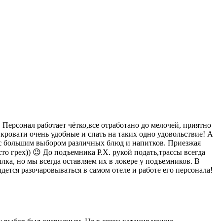
. Персонал работает чётко,все отработано до мелочей, приятно
кровати очень удобные и спать на таких одно удовольствие! А
ая с большим выбором различных блюд и напитков. Приезжая
то грех)) 😉 До подъемника Р.Х. рукой подать,трассы всегда
ка, но мы всегда оставляем их в локере у подъемников. В
дется разочаровываться в самом отеле и работе его персонала!