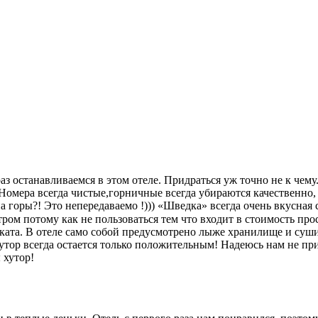
з останавливаемся в этом отеле. Придраться уж точно не к чему
омера всегда чистые,горничные всегда убираются качественно, 
на горы?! Это непередаваемо !))) «Шведка» всегда очень вкусн
ом потому как не пользоваться тем что входит в стоимость прос
ата. В отеле само собой предусмотрено лыже хранилище и сушил
утор всегда остается только положительным! Надеюсь нам не при
 хутор!