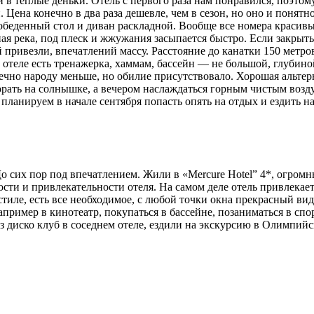
 в теплые деньки. Отель с первого раза нам понравился, поэто
Цена конечно в два раза дешевле, чем в сезон, но оно и понятно
ь обеденный стол и диван раскладной. Вообще все номера краси
я река, под плеск и жжужания засыпается быстро. Если закрыть
привезли, впечатлений массу. Расстояние до канатки 150 метро
теле есть тренажерка, хаммам, бассейн — не большой, глубиной 1
онечно народу меньше, но обилие присутствовало. Хорошая альт
орать на солнышке, а вечером наслаждаться горным чистым возду
ы планируем в начале сентября попасть опять на отдых и ездить 
До сих пор под впечатлением. Жили в «Mercure Hotel” 4*, огром
ности и привлекательности отеля. На самом деле отель привлек
иле, есть все необходимое, с любой точки окна прекрасный вид, 
например в кинотеатр, покупаться в бассейне, позаниматься в сп
аз диско клуб в соседнем отеле, ездили на экскурсию в Олимпи