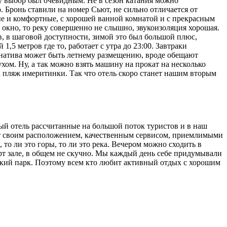
му выбор был очевидным. Не в сезон катания можно
. Бронь ставили на номер Сьют, не сильно отличается от
вые и комфортные, с хорошей ванной комнатой и с прекрасным
 окно, то реку совершенно не слышно, звукоизоляция хорошая.
в, в шаговой доступности, зимой это был большой плюс,
,5 метров где то, работает с утра до 23:00. Завтраки
ернатива может быть летнему размещению, вроде обещают
хом. Ну, а так можно взять машину на прокат на несколько
на пляж имеритинки. Так что отель скоро станет нашим вторым
ный отель рассчитанные на большой поток туристов и в наш
ает своим расположением, качественным сервисом, приемлимыми
то ли это горы, то ли это река. Вечером можно сходить в
орт зале, в общем не скучно. Мы каждый день себе придумывали
йский парк. Поэтому всем кто любит активный отдых с хорошим