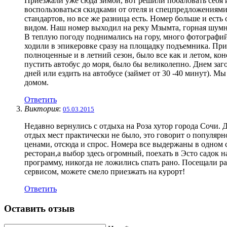
Приезжали уже сюда зимой, вот решили побаловать себя и
воспользоваться скидками от отеля и спецпредложениями. 
стандартов, но все же разница есть. Номер больше и ест
видом. Наш номер выходил на реку Мзымта, горная шумна
В теплую погоду поднимались на гору, много фотографий 
ходили в эпикеровке сразу на площадку подъемника. При о
полноценные и в летний сезон, было все как и летом, к
пустить автобус до моря, было бы великолепно. Днем заг
дней или ездить на автобусе (займет от 30 -40 минут). М
домом.
Ответить
Виктория
:
05.03.2015
Недавно вернулись с отдыха на Роза хутор города Сочи. 
отдых мест практически не было, это говорит о популяр
ценами, отсюда и спрос. Номера все выдержаны в одном ст
ресторан,а выбор здесь огромный, поехать в Эсто садок 
программу, никогда не ложились спать рано. Посещали р
сервисом, можете смело приезжать на курорт!
Ответить
Оставить отзыв