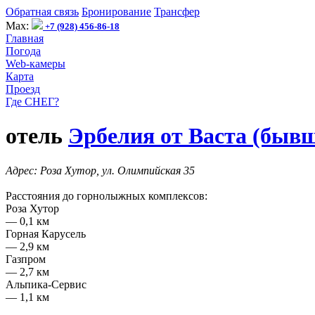
Обратная связь
Бронирование
Трансфер
Max:
+7 (928) 456-86-18
Главная
Погода
Web-камеры
Карта
Проезд
Где СНЕГ?
отель
Эрбелия от Васта (бывш
Адрес:
Роза Хутор, ул. Олимпийская 35
Расстояния до горнолыжных комплексов:
Роза Хутор
— 0,1 км
Горная Карусель
— 2,9 км
Газпром
— 2,7 км
Альпика-Сервис
— 1,1 км