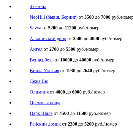
4 сезона
NeoHill (бывш. Беринг)
от
3500
до
7000
руб./номе
Savva
от
5200
до
11200
руб./номер
Альпийский двор
от
2500
до
4000
руб./номер
Ангел
от
2700
до
5500
руб./номер
Вендербель
от
10000
до
40000
руб./номер
Вилла Уютная
от
1930
до
2640
руб./номер
Дежа Вю
Олимпия
от
4000
до
6000
руб./номер
Ореховая роща
Парк Шале
от
4500
до
11500
руб./номер
Райский домик
от
2300
до
5200
руб./номер