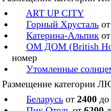
ART UP CITY
Горный Хрусталь
о
Катерина-Альпик
о
ОМ ДОМ (British Ho
номер
Утомленные солнце
Размещение категории Л
Беларусь
от
2400
д
Пик Отель
от
6200