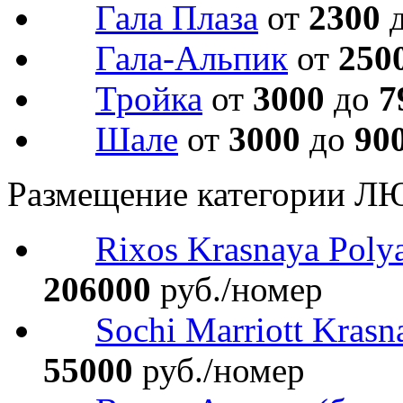
Гала Плаза
от
2300
Гала-Альпик
от
250
Тройка
от
3000
до
7
Шале
от
3000
до
90
Размещение категории Л
Rixos Krasnaya Poly
206000
руб./номер
Sochi Marriott Krasn
55000
руб./номер