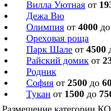
Вилла Уютная
от
19
Дежа Вю
Олимпия
от
4000
д
Ореховая роща
Парк Шале
от
4500
Райский домик
от
2
Родник
София
от
2500
до
6
Тукан
от
1500
до
75
Размещение категории 