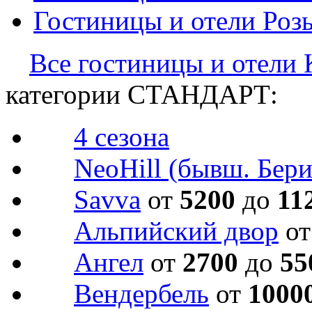
Гостиницы и отели
Роз
Все гостиницы и отели
категории СТАНДАРТ:
4 сезона
NeoHill (бывш. Бери
Savva
от
5200
до
11
Альпийский двор
о
Ангел
от
2700
до
55
Вендербель
от
1000