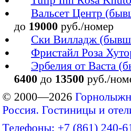
Вальсет Центр (быв
до
19000
руб./номер
Ски Вилладж (бывш. 
Фристайл Роза Хуто
Эрбелия от Васта (б
6400
до
13500
руб./ном
© 2000—2026
Горнолыжн
Россия. Гостиницы и оте
Телефоны: +7 (861) 240-6